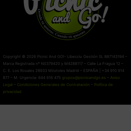
Copyright © 2026 Picnic And GO!- Libecciu Gestión SL B87143194 –
Marca Registrada nº N0379420 y M4288117 – Calle La Fragua 12 –
C. E. Los Rosales 28933 Móstoles Madrid – ESPAÑA | +34 910 914
877 – M. Urgencia: 644 616 475
grupos@picnicandgo.es
–
Aviso
Legal
–
Condiciones Generales de Contratación
–
Política de
privacidad