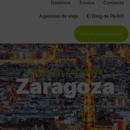
Destinos
Envíos
Contacto
Agencias de viaje
El Blog de P&GO!
Solicita presupuesto
Picnic en Zaragoza
Zaragoza
Servicio de Picnic en Zaragoza capital y poblaciones aledañas