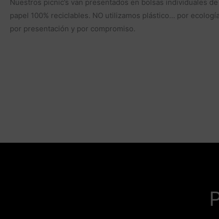
Nuestros picnic’s van presentados en bolsas individuales de
papel 100% reciclables. NO utilizamos plástico… por ecología
por presentación y por compromiso.
P