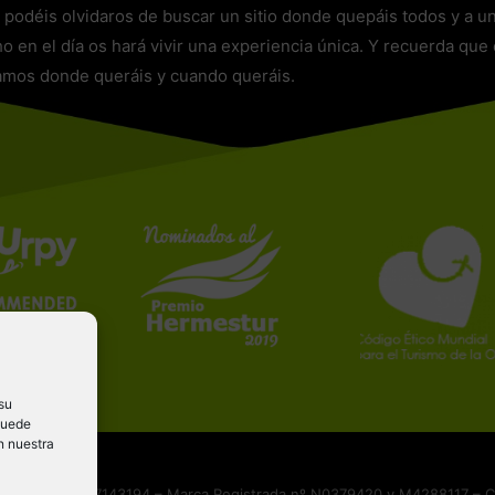
a podéis olvidaros de buscar un sitio donde quepáis todos y a u
ho en el día os hará vivir una experiencia única. Y recuerda que 
amos donde queráis y cuando queráis.
su
Puede
n nuestra
Gestión SL B87143194 – Marca Registrada nº N0379420 y M4288117 – Cal