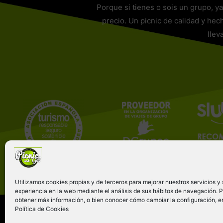
Porque si tienes o sois un grupo, y
precio. Un picnic de calidad y hec
llev
Utilizamos cookies propias y de terceros para mejorar nuestros servicios y 
experiencia en la web mediante el análisis de sus hábitos de navegación. 
obtener más información, o bien conocer cómo cambiar la configuración, e
Política de Cookies
Copyright © 2026 Picnic And GO!- Libecciu 