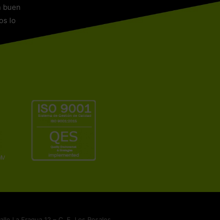
n buen
os lo
le La Fragua 12 – C. E. Los Rosales