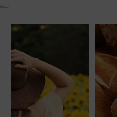
nos,…)