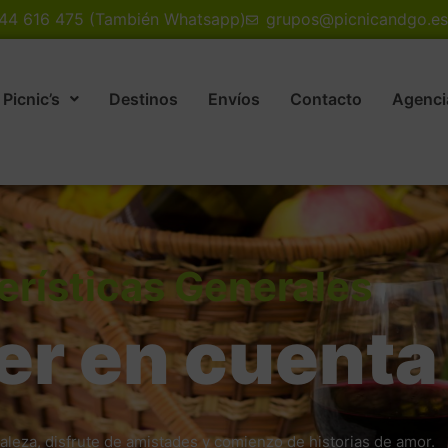
644 616 475 (También Whatsapp)
grupos@picnicandgo.es
Picnic’s
Destinos
Envíos
Contacto
Agencia
erísticas Generales
er en cuenta
raleza, disfrute de amistades y comienzo de historias de amor.