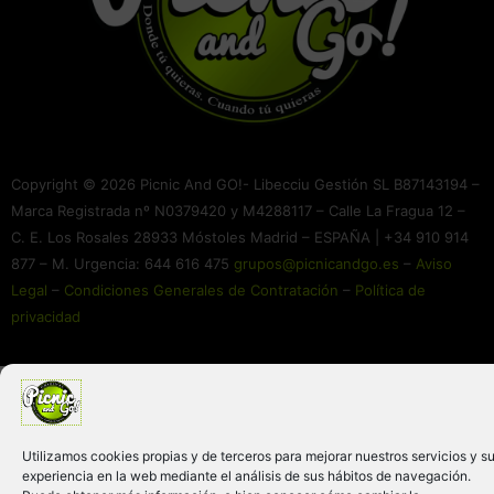
Copyright © 2026 Picnic And GO!- Libecciu Gestión SL B87143194 –
Marca Registrada nº N0379420 y M4288117 – Calle La Fragua 12 –
C. E. Los Rosales 28933 Móstoles Madrid – ESPAÑA | +34 910 914
877 – M. Urgencia: 644 616 475
grupos@picnicandgo.es
–
Aviso
Legal
–
Condiciones Generales de Contratación
–
Política de
privacidad
Utilizamos cookies propias y de terceros para mejorar nuestros servicios y s
experiencia en la web mediante el análisis de sus hábitos de navegación.