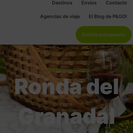
Destinos
Envíos
Contacto
Agencias de viaje
El Blog de P&GO!
Solicita presupuesto
Zona de entrega Toledo
Ronda del
Granadal