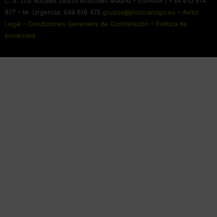
C. E. Los Rosales 28933 Móstoles Madrid – ESPAÑA | +34 910 914
877 – M. Urgencia: 644 616 475
grupos@picnicandgo.es
–
Aviso
Legal
–
Condiciones Generales de Contratación
–
Política de
privacidad