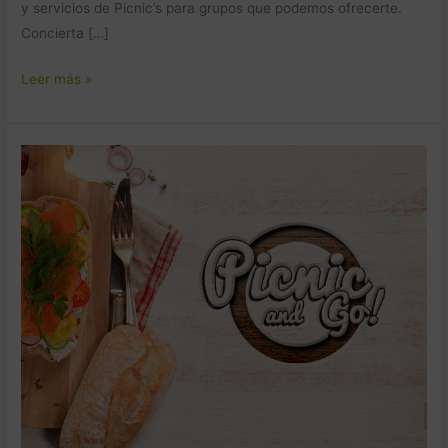
y servicios de Picnic’s para grupos que podemos ofrecerte.
Concierta […]
Leer más »
¿Que
ofrece
Picnic
And
GO!
en
sus
picnic’s?