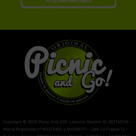
Copyright © 2026 Picnic And GO!- Libecciu Gestión SL B87143194 –
Marca Registrada nº N0379420 y M4288117 – Calle La Fragua 12 –