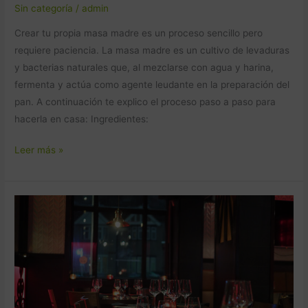
Sin categoría
/
admin
Crear tu propia masa madre es un proceso sencillo pero
requiere paciencia. La masa madre es un cultivo de levaduras
y bacterias naturales que, al mezclarse con agua y harina,
fermenta y actúa como agente leudante en la preparación del
pan. A continuación te explico el proceso paso a paso para
hacerla en casa: Ingredientes:
Leer más »
Hoteles
para
grupos
en
Madrid