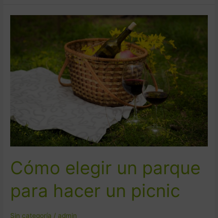
Cómo
elegir
un
parque
para
hacer
un
picnic
Cómo elegir un parque
para hacer un picnic
Sin categoría
/
admin