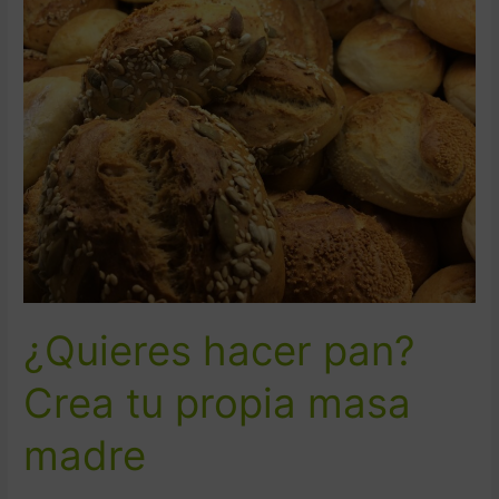
hacer
pan?
Crea
tu
propia
masa
madre
¿Quieres hacer pan?
Crea tu propia masa
madre