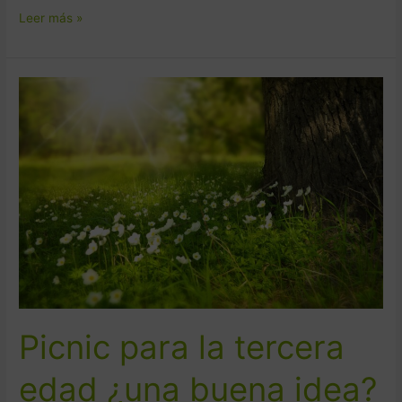
Leer más »
Picnic
para
la
tercera
edad
¿una
buena
idea?
Picnic para la tercera
edad ¿una buena idea?