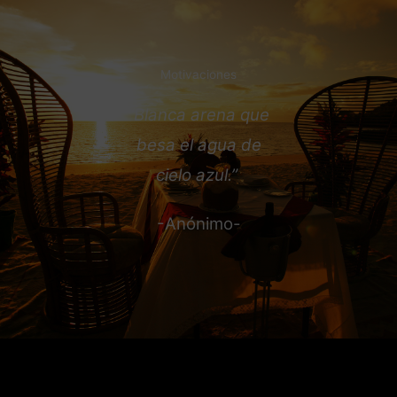
Motivaciones
“Blanca arena que
besa el agua de
cielo azul.
”
-Anónimo-