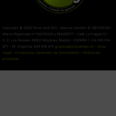
Copyright © 2026 Picnic And GO!- Libecciu Gestión SL B87143194 –
Marca Registrada nº N0379420 y M4288117 – Calle La Fragua 12 –
C. E. Los Rosales 28933 Móstoles Madrid – ESPAÑA | +34 910 914
877 – M. Urgencia: 644 616 475
grupos@picnicandgo.es
–
Aviso
Legal
–
Condiciones Generales de Contratación
–
Política de
privacidad